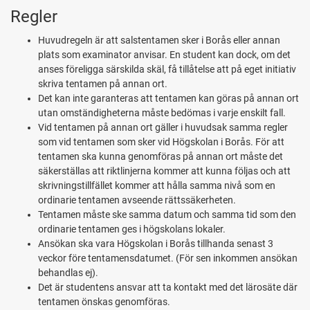
Regler
Huvudregeln är att salstentamen sker i Borås eller annan
plats som examinator anvisar. En student kan dock, om det
anses föreligga särskilda skäl, få tillåtelse att på eget initiativ
skriva tentamen på annan ort.
Det kan inte garanteras att tentamen kan göras på annan ort
utan omständigheterna måste bedömas i varje enskilt fall.
Vid tentamen på annan ort gäller i huvudsak samma regler
som vid tentamen som sker vid Högskolan i Borås. För att
tentamen ska kunna genomföras på annan ort måste det
säkerställas att riktlinjerna kommer att kunna följas och att
skrivningstillfället kommer att hålla samma nivå som en
ordinarie tentamen avseende rättssäkerheten.
Tentamen måste ske samma datum och samma tid som den
ordinarie tentamen ges i högskolans lokaler.
Ansökan ska vara Högskolan i Borås tillhanda senast 3
veckor före tentamensdatumet. (För sen inkommen ansökan
behandlas ej).
Det är studentens ansvar att ta kontakt med det lärosäte där
tentamen önskas genomföras.