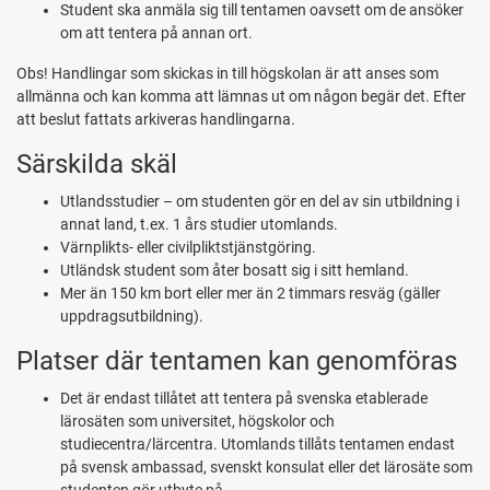
Student ska anmäla sig till tentamen oavsett om de ansöker
om att tentera på annan ort.
Obs! Handlingar som skickas in till högskolan är att anses som
allmänna
och kan komma att lämnas ut om någon begär det. Efter
att beslut fattats
arkiveras handlingarna.
Särskilda skäl
Utlandsstudier – om studenten gör en del av sin utbildning i
annat land, t.ex. 1 års studier utomlands.
Värnplikts- eller civilpliktstjänstgöring.
Utländsk student som åter bosatt sig i sitt hemland.
Mer än 150 km bort eller mer än 2 timmars resväg (gäller
uppdragsutbildning).
Platser där tentamen kan genomföras
Det är endast tillåtet att tentera på svenska etablerade
lärosäten som universitet, högskolor och
studiecentra/lärcentra. Utomlands tillåts tentamen endast
på svensk ambassad, svenskt konsulat eller det lärosäte som